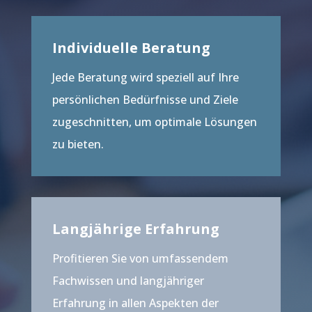
Individuelle Beratung
Jede Beratung wird speziell auf Ihre
persönlichen Bedürfnisse und Ziele
zugeschnitten, um optimale Lösungen
zu bieten.
Langjährige Erfahrung
Profitieren Sie von umfassendem
Fachwissen und langjähriger
Erfahrung in allen Aspekten der